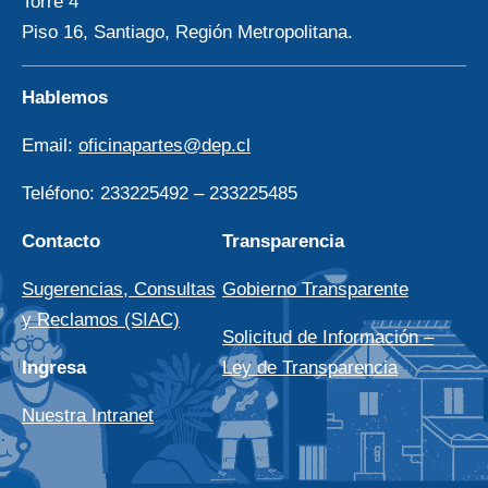
Torre 4
Piso 16, Santiago, Región Metropolitana.
Hablemos
Email:
oficinapartes@dep.cl
Teléfono: 233225492 – 233225485
Contacto
Transparencia
Sugerencias, Consultas
Gobierno Transparente
y Reclamos (SIAC)
Solicitud de Información –
Ingresa
Ley de Transparencia
Nuestra Intranet